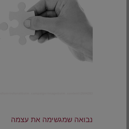
_medium=referral&utm_campaign=image&utm_content=2604283
.
נבואה שמגשימה את עצמה
.