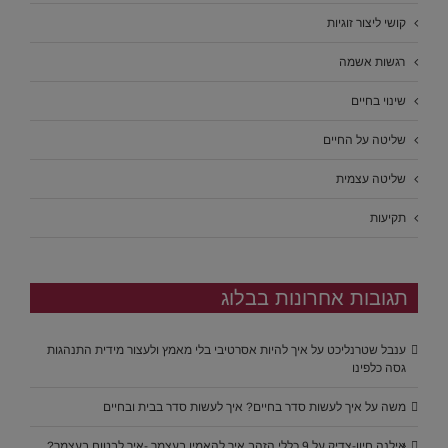
קושי ליצור זוגיות
רגשות אשמה
שינוי בחיים
שליטה על החיים
שליטה עצמית
תקיעות
תגובות אחרונות בבלוג
ענבל שטרנליכט
על
איך להיות אסרטיבי בלי מאמץ ולעצור מידית התנהגות
גסה כלפינו
משה
על
איך לעשות סדר בחיים? איך לעשות סדר בבית ובחיים
אילנה חיון-צדיק
על
9 כללי הזהב איך להאמין בעצמך -איך לבטוח בעצמך?