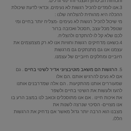
והכוחות הביטחון העצמי והדימוי גדלים.
3.אנו לומדים להכיל רגשות לא נעימים. וכדאי לדעת שיכולת
ההכלה היא מהותית להצלחה שלנו :
מי שיכול להכיל רגשות לא נעימים -מצליח יותר בחיים ומי
שנופל מכל עצב ,תסכול ואכזבה ברור
לכם שלא קל לו להתקדם ולהצליח.
4.כשאנו מדחיקים רגשות וחוויות אנו לא רק מצמצמים את
עצמנו אנו גם מתנתקים גם מרגשות
חיוביים ומחלקים חיוביים של עצמנו.
5.
הרגשות הם משאב מוטיבציוני אדיר לשינוי בחיים
. גם
אם לא נעים להרגיש אותם .הם אלו
שמעוררים אותנו מהתקיעות . הם אלה שמדרבנים אותנו
להעז ולעשות את השינוי בחיים ולשפר
את איכות חיינו . אם אנו מתוסכלים וכואב לנו במצב הרע בו
אנו מצויים- הסיכוי שנרצה לשנות את
מצבנו הוא הרבה יותר גדול מאשר אם נדחיק את הרגשות
הללו.
.