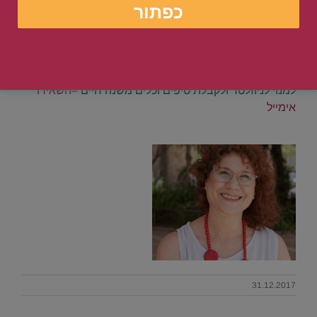
קבלו את המיני קורס שלי בחינם!
"לחיים מאושרים עם דימוי
עצמי מנצח
ב-9 צעדים פשוטים ובטוחים
למנוי לניוזלטר ולקבלת טיפים וכלים משנה חיים
–
השאירו
אימייל
31.12.2017