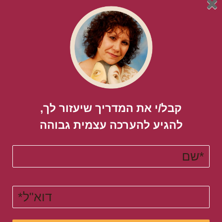
.
להמלצות לחצו כאן
.
מאחלת לכם אושר והצלחה ,שלכם אילנה
נ.ב
אשמח לשמוע מה דעתכם -איך אתם מתייחסים אל
רגשותיכם ומתמודדים איתם?
אם אהבתם את המאמר עשו עליו לייק ושתפו חברים, תודה
אילנה חיון-צדיק M.A |התחלות חדשות בחיים
קבל/י את המדריך שיעזור לך,
פסיכותרפיסטית מומחית לתכנות תת המודע ולשחרור
להגיע להערכה עצמית גבוהה​
מחרדות,
ריפוי טראומות, ופוסט-טראומות וחיזוק הדימוי העצמי
והביטחון
העצמי עם וותק של 30 שנה ועם הצלחות מוכחות בשטח
.
.
לטיפול צרו איתי קשר
או התקשרו/השאירו הודעה בווטסאפ 0545-798599