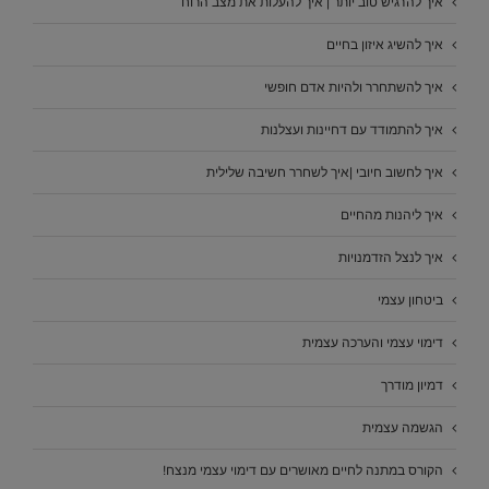
איך להרגיש טוב יותר | איך להעלות את מצב הרוח
איך להשיג איזון בחיים
איך להשתחרר ולהיות אדם חופשי
איך להתמודד עם דחיינות ועצלנות
איך לחשוב חיובי |איך לשחרר חשיבה שלילית
איך ליהנות מהחיים
איך לנצל הזדמנויות
ביטחון עצמי
דימוי עצמי והערכה עצמית
דמיון מודרך
הגשמה עצמית
הקורס במתנה לחיים מאושרים עם דימוי עצמי מנצח!