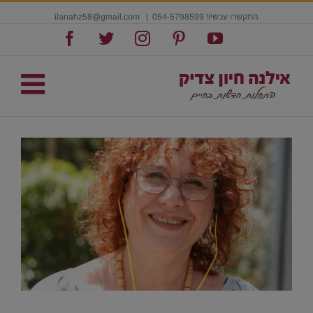
התקשרו עכשיו! 054-5798599
|
ilanahz58@gmail.com
Facebook
Twitter
Instagram
Pinterest
YouTube