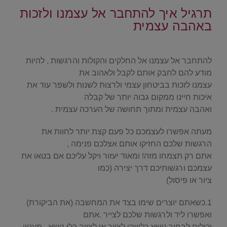
תרגיל איך להתחבר אל עצמנו ולזכות
באהבה עצמית
.
להתחבר אל עצמנו אל החלקים והקולות והרגשות , להיות
מודע להם לחבק אותם לקבל ולאהוב את
עצמנו לזכות בביטחון עצמי ולרצות לשנות ולשפר עוד את
איכות חיינו ממקום גבוה יותר של קבלה
ואהבה עצמית ומתוך תחושה של הערכה עצמית .
מעתה אפשרו לעצמכם כל פעם קצת יותר לחוות את
הרגשות שלכם החזיקו אותם אצלכם פנימה ,
אתם רק תצמחו מזה! ומאוד יעזור ויקל עליכם אם בטאו את
עצמכם ורגשותיכם דרך יצירה (כמו
ציור או פיסול)
1.כשאתם יוצרים שימו בצד את המחשבה (את הביקורת)
ואפשרו ליד ולרגשות שלכם לצייר .אתם
יכולים לבחור נושא כלשהו לציור או לצייר בלי נושא , מעניין