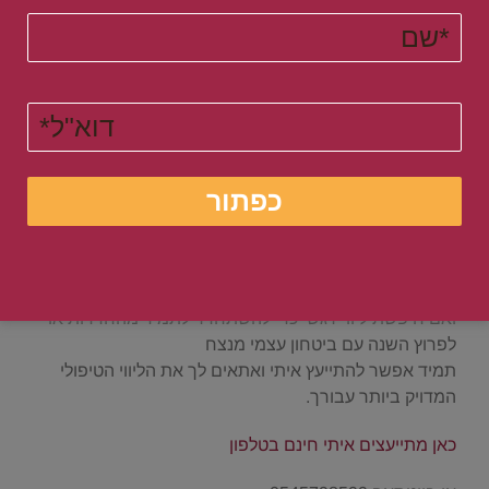
חיובית
איך לקחת שליטה על החיים? סוד השליטה האפקטיבית על
החיים
.
אם יש לך חבר או חברה שסובלים מחרדה או פגיעות
רגשיות כתוצאה מטראומה
או חוסר ביטחון עצמי ודימוי עצמי נמוך ?
אפשר להעביר להם את המאמר שלי עם כל הטיפים
שלי בשמחה
ואם חיפשת ליווי רגשי כדי להשתחרר לתמיד מהחרדות או
לפרוץ השנה עם ביטחון עצמי מנצח
תמיד אפשר להתייעץ איתי ואתאים לך את הליווי הטיפולי
המדויק ביותר עבורך.
כאן מתייעצים איתי חינם בטלפון