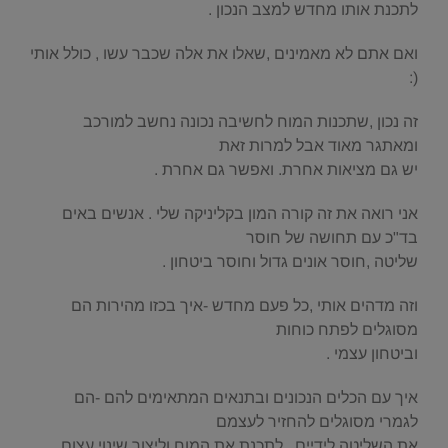
לתכנת אותו מחדש למצב הנכון .
ואם אתם לא מאמינים ,שאלו את אלה שכבר עשו , כולל אותי
(:
זה נכון ,שתכנות המוח לחשיבה נכונה נחשב למורכב
ומאתגר מאוד אבל למרות זאת
יש גם מציאות אחרת. ואפשר גם אחרת .
אני רואה את זה קורה המון בקליניקה שלי . אנשים באים
בד"כ עם תחושה של חוסר
שליטה ,חוסר אונים גדול וחוסר ביטחון .
וזה מדהים אותי ,כל פעם מחדש -איך בכזו מהירות הם
מסוגלים לפתח כוחות
וביטחון עצמי .
איך עם הכלים הנכונים ובתנאים המתאימים להם -הם
לגמרי מסוגלים להחזיר לעצמם
את השליטה לידיים , לתכנת את המוח וליצור שינוי עצום .