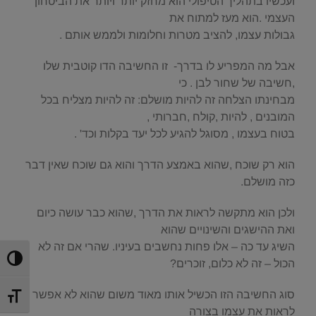
ועכשיו בתהליך הטיפולי הוא מחזק יותר ויותר את הביטחון
העצמי .הוא מעז למתוח את
גבולות עצמו, להציב מטרות וחלומות ולממש אותם .
אבל מה המפריע לו בדרך- זו החשיבה הדו קוטבית שלו
,חשיבה של שחור לבן . כי
מבחינתו הצלחה זה להיות מושלם: זה להיות מצליח בכל
המובנים , להיות ,קולח ,חברותי ,
בטוח בעצמו , מסוגל להגיע לכל יעד בקלות וכד' .
הוא רק שוכח ,שהוא באמצע הדרך והוא גם שוכח שאין דבר
כזה מושלם.
ולכן הוא מתקשה לראות את הדרך ,שהוא כבר עושה כיום
ואת ההישגים והשינויים שהוא
השיג עד כה – אלו פחות נחשבים בעיניו. שהרי אם זה לא
הפעל/כ
הכול – זה לא כלום, זוכרים?
סוג החשיבה הזו הכשיל אותו מאוד משום שהוא לא אפשר לו
מתג גוד
לראות את עצמו בצורה