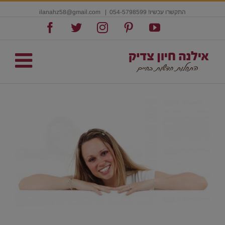
התקשרו עכשיו! 054-5798599
|
ilanahz58@gmail.com
Facebook
Twitter
Instagram
Pinterest
YouTube