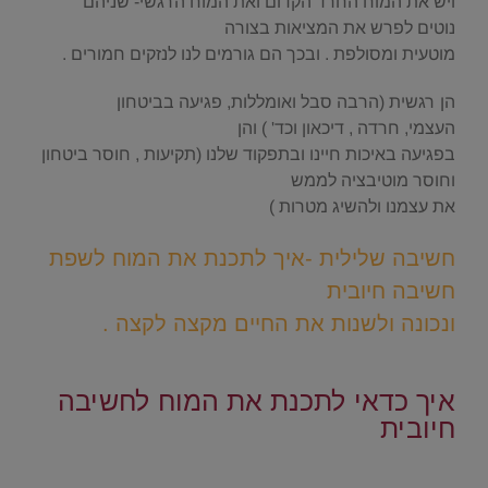
ויש את המוח החרד הקדום ואת המוח הרגשי- שניהם
נוטים לפרש את המציאות בצורה
מוטעית ומסולפת . ובכך הם גורמים לנו לנזקים חמורים .
הן רגשית (הרבה סבל ואומללות, פגיעה בביטחון
העצמי, חרדה , דיכאון וכד' ) והן
בפגיעה באיכות חיינו ובתפקוד שלנו (תקיעות , חוסר ביטחון
וחוסר מוטיבציה לממש
את עצמנו ולהשיג מטרות )
חשיבה שלילית -איך לתכנת את המוח לשפת
חשיבה חיובית
ונכונה ולשנות את החיים מקצה לקצה .
.
איך כדאי לתכנת את המוח לחשיבה
חיובית
.