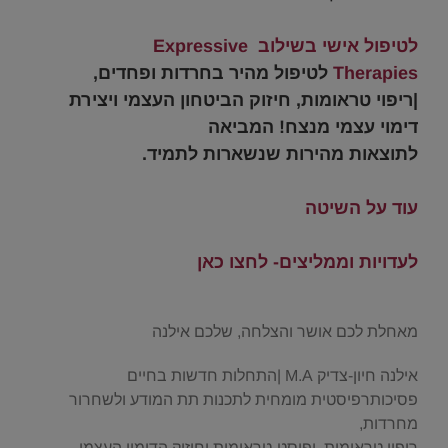
.
לטיפול אישי בשילוב Expressive
Therapies
לטיפול מהיר בחרדות ופחדים,
|ריפוי טראומות, חיזוק הביטחון העצמי ויצירת
דימוי עצמי מנצח!
ה
מביאה
לתוצאות מהירות שנשארות לתמיד.
.
עוד על השיטה
.
לעדויות וממליצים- לחצו כאן
.
מאחלת לכם אושר והצלחה, שלכם אילנה
אילנה חיון-צדיק M.A |התחלות חדשות בחיים
פסיכותרפיסטית מומחית לתכנות תת המודע ולשחרור
מחרדות,
ריפוי טראומות, ופוסט-טראומות וחיזוק הדימוי העצמי