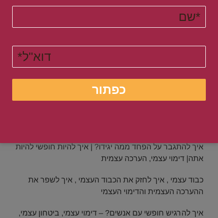
לקחת אחריות על החיים | איך לוקחים אחריות
איך לחזק את ההערכה העצמית ולשפר את מערכות היחסים
איך לא לפחד לבטא עצמי? איך לבנות ביטחון עצמי
מהי הטעות החמורה שהורסת לכם את הדימוי העצמי ואת
הביטחון העצמי ואיך לתקן אותה באופן מידי
חשיבה שלילית -איך היא פוגעת בך ואיך לתכנת את המוח
לשפת חשיבה חיובית ונכונה
איך להתגבר על הפחד ממה יגידו? | איך להיות חופשי להיות
אתה| דימוי עצמי, הערכה עצמית
כבוד עצמי , איך לחזק את הכבוד העצמי , איך לשפר את
ההערכה העצמית והדימוי העצמי
איך להרגיש חופשי עם אנשים? – דימוי עצמי, ביטחון עצמי,