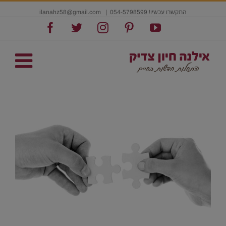
התקשרו עכשיו! 054-5798599
|
ilanahz58@gmail.com
Facebook
Twitter
Instagram
Pinterest
YouTube