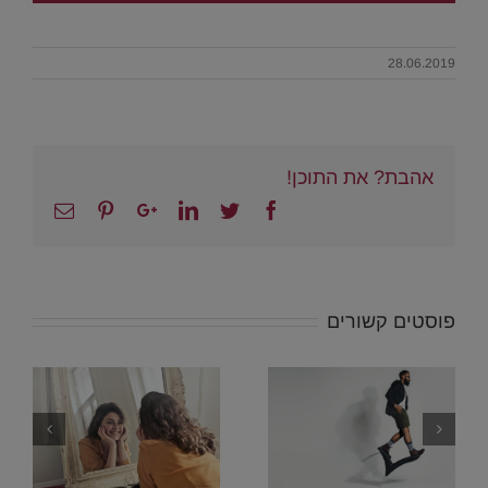
28.06.2019
אהבת? את התוכן!
Email
Pinterest
Google+
Linkedin
Twitter
Facebook
פוסטים קשורים
איך להרגיש טוב
15
יותר – 13 דרכים
מעולות להעלות
את מצב הרוח