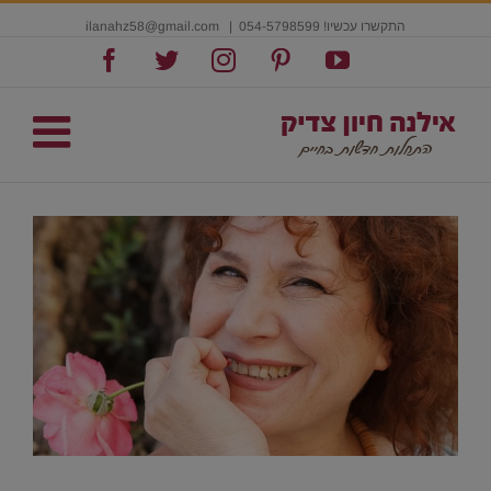
התקשרו עכשיו! 054-5798599
|
ilanahz58@gmail.com
Facebook
Twitter
Instagram
Pinterest
YouTube