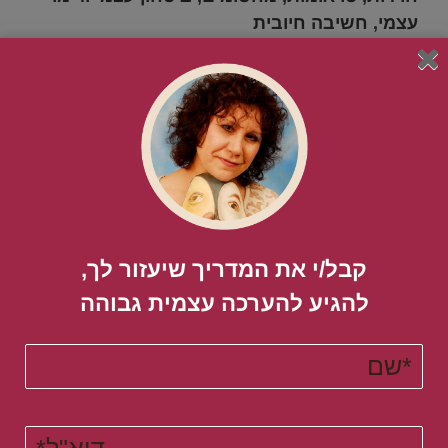
עצמי, חשיבה חיובית
ועוד הרבה כלים
למימוש עצמי ולחיים טובים.
.
עשו לייק ב-Facebook
וקבלו ראשונים פוסטים
קצרים מלאים בערך, משפטי
השראה עוצמתיים וסרטונים מעולים להתפתחות
אישית, שאני נותנת רק שם.
.
קבלו בחינם את המדריך המלא
"לחיים מאושרים עם
דימוי עצמי מנצח!"
קבל/י את המדריך שיעזור לך,
ב7 צעדים קלים ובטוחים.
להגיע להערכה עצמית גבוהה​
.
לטיפול
צרו איתי קשר
-טיפול מהיר בחרדות,
ריפוי
טראומות, חיזוק
הביטחון העצמי ויצירת דימוי עצמי מנצח!
או השאירו
הודעה בווטסאפ
0545-798599