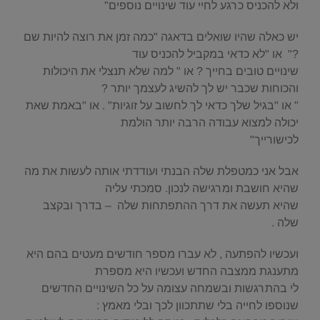
ולא להכניס כרגע לחיי עוד שינויים נוספים"
יש כאלה שהיו שואלים בדאגה "כמה זמן את רוצה להיות שם
?" או "לא כדאי במקביל להכניס עוד
שינויים טובים בחייך ? או " למה שלא תנצלי את היכולות
והכוחות שכבר יש לך להשיג לעצמך יותר ?
" או "בגיל שלך כדאי לך לחשוב על זוגיות" . או "באמת שאת
יכולה למצוא עבודה הרבה יותר הולמת
לכישורייך"
אבל אני כמטפלת שלה הבנתי ועודדתי אותה לעשות את מה
שהיא חושבת ומרגישה לנכון. סמכתי עליה
שהיא תעשה את דרך ההתפתחות שלה – בדרך ובקצב
שלה .
ועכשיו להפתעה , לא עברו מספר חודשים מעטים בהם היא
מתענגת ממצבה החדש ועכשיו היא מספרת
לי בהתרגשות ובשמחה עצומה על כל השינויים החדשים
שנוספו לחייה בלי שתתכוון לכך ובלי מאמץ :