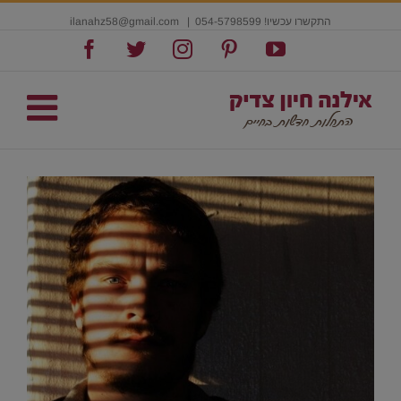
התקשרו עכשיו! 054-5798599
|
ilanahz58@gmail.com
Facebook
Twitter
Instagram
Pinterest
YouTube