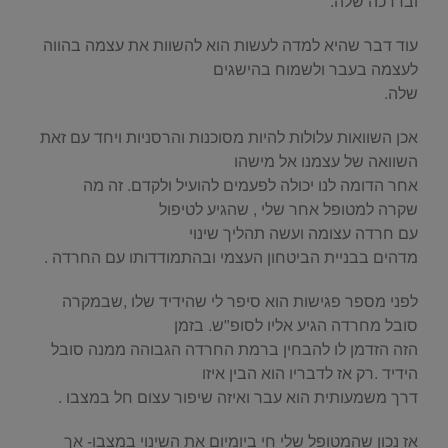
ובדרכה שלה.
עוד דבר שהיא למדה לעשות הוא להשוות את עצמה בהווה
לעצמה בעבר ולשמוח בהישגים
שלה.
אכן השוואות עלולות להיות מסוכנות והרסניות ויחד עם זאת
השוואה של עצמנו אל מישהו
אחר הדומה לנו יכולה לפעמים להועיל ולקדם. זה מה
שקרה למטופל אחר שלי , שהגיע לטיפול
עם חרדה עצומה ועשה תהליך שינוי
מדהים בבניית הביטחון העצמי ובהתמודדותו עם החרדה .
לפני מספר פגישות הוא סיפר לי שהידיד שלו ,שבמקרה
סובל מחרדה הגיע אליו לסופ"ש. בזמן
הזה הזדמן לו להבחין ברמת החרדה הגבוהה ממנה סובל
הידיד .רק אז לדבריו הוא הבין איזו
דרך משמעותית הוא עבר ואיזה שיפור עצום חל במצבו .
אז נכון שהמטופל שלי חי ביומיום את השינוי במצבו- אך