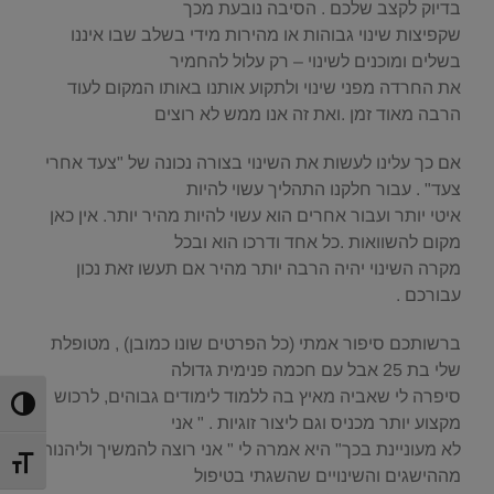
בדיוק לקצב שלכם . הסיבה נובעת מכך
שקפיצות שינוי גבוהות או מהירות מידי בשלב שבו איננו
בשלים ומוכנים לשינוי – רק עלול להחמיר
את החרדה מפני שינוי ולתקוע אותנו באותו המקום לעוד
הרבה מאוד זמן .ואת זה אנו ממש לא רוצים
אם כך עלינו לעשות את השינוי בצורה נכונה של "צעד אחרי
צעד" . עבור חלקנו התהליך עשוי להיות
איטי יותר ועבור אחרים הוא עשוי להיות מהיר יותר. אין כאן
מקום להשוואות .כל אחד ודרכו הוא ובכל
מקרה השינוי יהיה הרבה יותר מהיר אם תעשו זאת נכון
עבורכם .
ברשותכם סיפור אמתי (כל הפרטים שונו כמובן) , מטופלת
שלי בת 25 אבל עם חכמה פנימית גדולה
סיפרה לי שאביה מאיץ בה ללמוד לימודים גבוהים, לרכוש
הפעל/כ
מקצוע יותר מכניס וגם ליצור זוגיות . " אני
לא מעוניינת בכך" היא אמרה לי " אני רוצה להמשיך וליהנות
מתג גוד
מההישגים והשינויים שהשגתי בטיפול