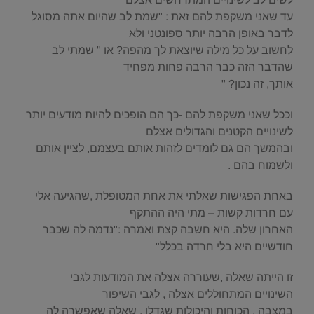
עד שאני משקפת להם זאת : "שמת לב שהיום אתה מסוגל
לדבר באופן הרבה יותר ספונטני ולא
לחשוב על כל מילה שיוצאת לך מהפה? או " שמתי לב
שהדבר הזה כבר הרבה פחות מפחיד
אותך, זה נכון? "
וככל שאני משקפת להם -כך הם הופכים להיות מודעים יותר
לשינויים הקטנים והגדולים אצלם
ובהמשך הם גם לומדים לזהות אותם בעצמם, לציין אותם
ולשמוח בהם .
באחת הפגישות שאלתי את אחת המטופלת ,שהגיעה אלי
עם חרדות קשות – מתי היה ההתקף
האחרון שלה. היא חשבה קצת ואמרה :"נדמה לה שכבר
חודשיים היא בלי חרדה בכלל"
זו הייתה שאלה ,שעוררה אצלה את המודעות לגבי
השינויים המתחוללים אצלה , לגבי השיפור
במצבה , הכוחות והיכולות שגדלו . שאלה שאפשרה לה