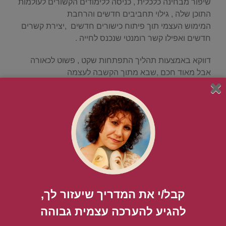
שיפור מבחינה כלכלית , כניסה ללימודים הקשורים לעולמות
התוכן שלה , גילוי תחביבים חדשים והרחבת
המימוש העצמי תוך פיתוח כישורים חדשים ,יצירת קשרים
חדשים ואפילו קשר רומנטי שנכנס לחייה .
דווקא באמצעות תהליך התפתחות שקט , פשוט לכאורה
אבל מאוד חכם ,שבא מתוך הקשבה לעצמה
ועם הרבה קבלה עצמית – היא עשתה תהליך צמיחה ושינוי
מהיר הרבה יותר מאחרים .
זו בדיוק הדוגמא לתהליך חכם ומדויק הנובע מתוך הקשבה
עצמית, אשר מביא לתוצאות השינוי המהירות
והטובות ביותר .
.
קבל/י את המדריך שיעזור לך,
להגיע להערכה עצמית גבוהה​