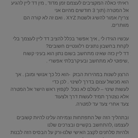
ראיתי כאלה המקציבים לעצמם זמן מדוד , מין דד ליין להגיע
אל המטרה (תוך 3 חודשים מהיום אני
צריך/ אמור להשיג ולשנות XYZ . ואם זה לא קורה הם
מוותרים.
עכשיו הגידו לי , איך אפשר בכלל להציב דד ליין לעצמך בלי
לקחת בחשבון נתונים רלוונטיים חשובים?
דד ליין כזה שאינו מתחשב בשום נתון הוא בעיני קשוח
,שיפוטי לא מתחשב ובעיקרבלתי אפשרי .
הרצון לשנות במהירות הבזק -הוא כל כך אנושי ומובן . אך
הוא מכשול עצום בדרך לשינוי . לכן כדי
לעשות שינוי – לעולם לא נוכל לקפוץ ראש הישר אל המטרה
אלא נצטרך תמיד לעשות דרך ולצעוד
צעד אחרי צעד עד למטרה.
ובתהליך הזה של התפתחות וצמיחה עלינו להיות קשובים
לעצמנו ,להתחשב בקשיים ובצרכים שלנו
ולהיות סלחנים לקצב האישי שלנו-ורק על הבסיס הזה לבנות