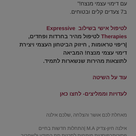
עם דימוי עצמי מנצח!"
ב7 צעדים קלים ובטוחים.
.
לטיפול אישי בשילוב Expressive
Therapies
לטיפול מהיר בחרדות ופחדים,
|ריפוי טראומות , חיזוק הביטחון העצמי ויצירת
דימוי עצמי מנצח!
ה
מביאה
לתוצאות מהירות שנשארות לתמיד.
.
עוד על השיטה
.
לעדויות וממליצים- לחצו כאן
.
מאחלת לכם אושר והצלחה ,שלכם אילנה
אילנה חיון-צדיק M.A |התחלות חדשות בחיים
פסיכותרפיסטית מומחית לתכנות תת המודע ולשחרור