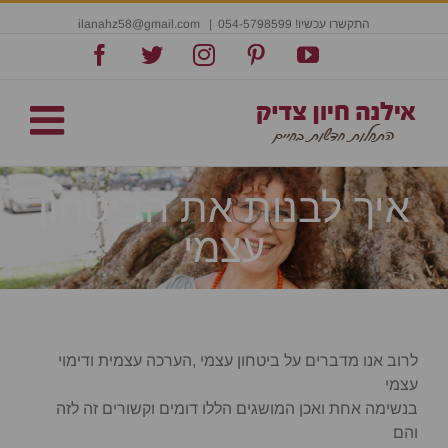
התקשרו עכשיו! 054-5798599
|
ilanahz58@gmail.com
Facebook
Twitter
Instagram
Pinterest
YouTube
איך לבנות את הביטחון
עצמי
לרוב אנו מדברים על ביטחון עצמי ,הערכה עצמית ודימוי
עצמי
בנשימה אחת ואכן המושגים הללו דומים וקשורים זה לזה
והם