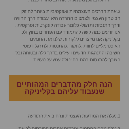
3.אחת הדרכים העוצמתיות ואפקטיביות ביותר לחיזוק
הביטחון העצמי ולצמצום החרדה היא עבודה דרך החוויה
ודרך התנסות ותרגול- כלומר עבודה קונקרטית ופרקטית .
אנו יודעים כמה קשה להתמודד עם הפחדים בחוץ ולכן
בקליניקה אנו מייצרים ללקוחות שלנו את התנאים
האופטימליים לחוות ,לחקור ,להתנסות ולתרגל דפוסי
חשיבה והתנהגות חדשים ויעילים בדרך קלה ובטוחה ובלי
הצורך להתנסות בהם בחוץ ולהיענש על טעויות.
הנה חלק מהדברים המהותיים
שנעבוד עליהם בקליניקה
1.נעלה את המודעות העצמית ונרחיב את התודעה
2.נגלה מהם החסמים וגורמים אחרים ההורסים לך את