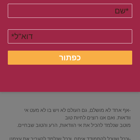
אם כך עליכם ללמוד איך לשנות
את דפוסי החשיבה השליליים, המעוררים את החרדה
ופוגעים בביטחון העצמי. ולפתח חשיבה נכונה ומציאותית.
לחצו על הלינק וגלו איך לפתח את חשיבה נכונה החיובית
.
איך לפתור את הפרפקציוניזם
ולהצליח בגדול
.
6. צעד שישי - טיפים לחשיבה הגיוניות
.
-אף אחד לא מושלם, גם העולם לא ויש בו לא מעט אי
וודאות. ואם אנו רוצים לחיות טוב
מוטב שנלמד להכיל את אי הוודאות, הרע והטוב שבחיים.
-וככל שנוכל להתמודד איתם. וככל שנלמד להעריך את עצמנו