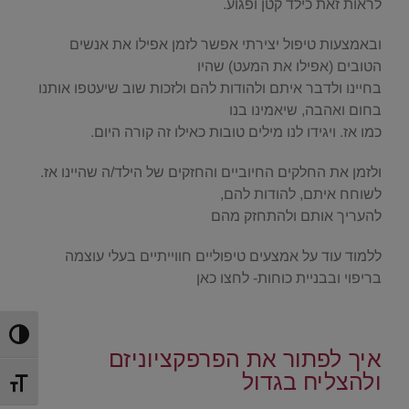
לראות זאת כילד קטן ופגוע.
ובאמצעות טיפול יצירתי אפשר לזמן אפילו את אנשים
הטובים (אפילו את המעט) שהיו
בחיינו ולדבר איתם ולהודות להם ולזכות שוב שיעטפו אותנו
בחום ואהבה, שיאמינו בנו
כמו אז. ויגידו לנו מילים טובות כאילו זה קורה היום.
ולזמן את החלקים החיוביים והחזקים של הילד/ה שהיינו אז.
לשוחח איתם, להודות להם,
להעריך אותם ולהתחזק מהם
ללמוד עוד על אמצעים טיפוליים חווייתיים בעלי עוצמה
בריפוי ובבניית כוחות- לחצו כאן
.
הפעל/כ
איך לפתור את הפרפקציוניזם
ולהצליח בגדול
מתג גוד
.