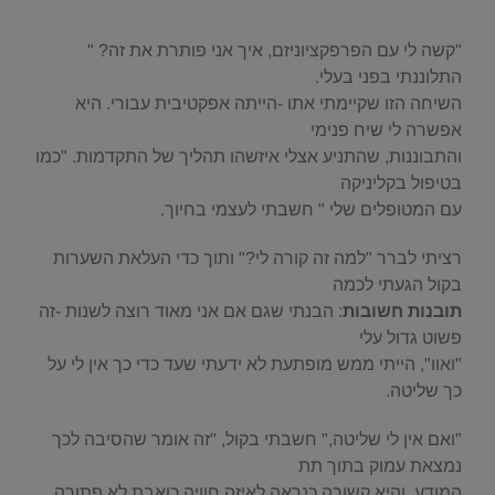
.
"קשה לי עם הפרפקציוניזם, איך אני פותרת את זה? "
התלוננתי בפני בעלי.
השיחה הזו שקיימתי אתו -הייתה אפקטיבית עבורי. היא
אפשרה לי שיח פנימי
והתבוננות, שהתניע אצלי איזשהו תהליך של התקדמות. "כמו
בטיפול בקליניקה
עם המטופלים שלי " חשבתי לעצמי בחיוך.
רציתי לברר "למה זה קורה לי?" ותוך כדי העלאת השערות
בקול הגעתי לכמה
תובנות חשובות
: הבנתי שגם אם אני מאוד רוצה לשנות -זה
פשוט גדול עלי
"ואוו", הייתי ממש מופתעת לא ידעתי שעד כדי כך אין לי על
כך שליטה.
"ואם אין לי שליטה," חשבתי בקול, "זה אומר שהסיבה לכך
נמצאת עמוק בתוך תת
המודע. והיא קשורה כנראה לאיזה חוויה כואבת לא פתורה