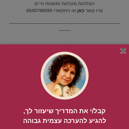
הצלחות מוכחות ומשנות חיים
צרו קשר
כאן
או התקשרו 0545798599
———–——-———-——-—————-——-——–——-
——–
.
.
איך לפתור את הפרפקציוניזם
ולהצליח בגדול
.
5. צעד חמישי - דפוסי חשיבה נכונה
קבל/י את המדריך שיעזור לך,
.
להגיע להערכה עצמית גבוהה​
רוצים לפתור את הצורך החזק בשליטה ואת הפרפקציוניזם?