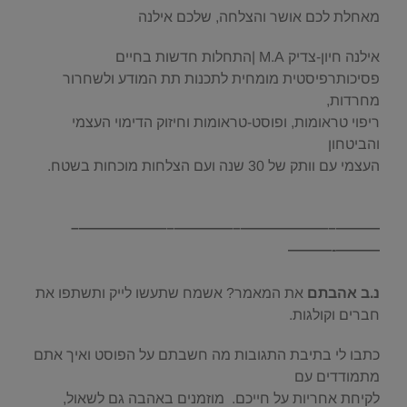
מאחלת לכם אושר והצלחה, שלכם אילנה
אילנה חיון-צדיק M.A |התחלות חדשות בחיים
פסיכותרפיסטית מומחית לתכנות תת המודע ולשחרור
מחרדות,
ריפוי טראומות, ופוסט-טראומות וחיזוק הדימוי העצמי
והביטחון
העצמי עם וותק של 30 שנה ועם הצלחות מוכחות בשטח.
———–——————–————–——————–
———-———
.
נ.ב אהבתם
את המאמר? אשמח שתעשו לייק ותשתפו את
חברים וקולגות.
כתבו לי בתיבת התגובות מה חשבתם על הפוסט ואיך אתם
מתמודדים עם
לקיחת אחריות על חייכם. מוזמנים באהבה גם לשאול,