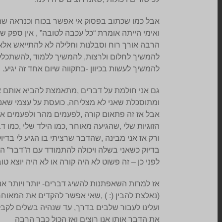
אבל כמו שכתוב בפסוק אי אפשר בכוח וכנראה שהזמ
ואימי הייתה אומרת “כל עכבה לטובה” , אין ספק 
הרבה אורך רוח וסבלנות וחלילה לא להתייאש אל
להמשיך לחלום ולרצות, להמשיך ללמוד ,להשתכלל 
להמשיך לעשות בכיוון -בתקווה שיום אחד זה יגיע.
גם אני חולמת על דברים ,מתאמצת להביא אותם אל
ומתוסכלת שאני לא מצליחה, כועסת על עצמי שאני
אבל אז זה פתאום קורה ,לפעמים מהר ולפעמים אח
הזוגיות שלי ,שהגיעה מאוחר ,כמו הילד שלי ,כמו דב
ורק אז אני מבינה ,שהדבר שרציתי בו הגיע לי בדיוק
בדיוק כשאני בשלה ויכולה להתמודד עם ה”דבר” הז
לפני כן – זה פשוט לא היה קורה או לא היה יוצא טוב ,
אז למרות השאפתנות להשיג דברים- יותר ויותר אנ
(נאלצת להבין (: ) ,שאי אפשר להקדים את המאוח
ועלינו לעבור שלבים בדרך, עד שנהיה בשלים לקב
את הדבר אותו אנו רוצים ואז הכול כבר הרבה