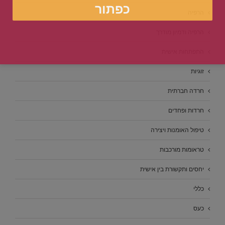
הרפיה
הרפיה ודמיון מודרך
התפתחות אישית
זוגיות
חרדה חברתית
חרדות ופחדים
טיפול האומנות ויצירה
טראומות מורכבות
יחסים ותקשורת בין אישית
כללי
כעס