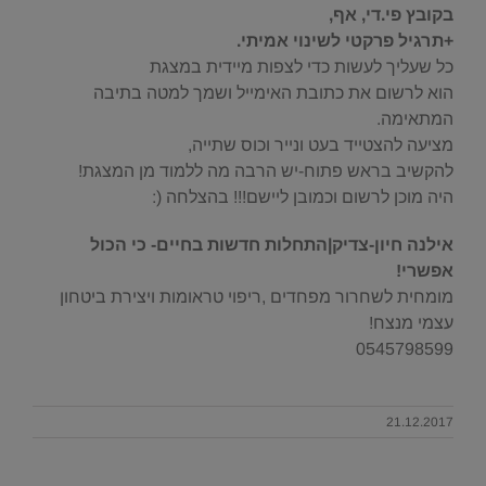
בקובץ פי.די, אף,
+תרגיל פרקטי לשינוי אמיתי.
כל שעליך לעשות כדי לצפות מיידית במצגת
הוא לרשום את כתובת האימייל ושמך למטה בתיבה
המתאימה.
מציעה להצטייד בעט ונייר וכוס שתייה,
להקשיב בראש פתוח-יש הרבה מה ללמוד מן המצגת!
היה מוכן לרשום וכמובן ליישם!!! בהצלחה (:
אילנה חיון-צדיק|התחלות חדשות בחיים- כי הכול
אפשרי!
מומחית לשחרור מפחדים ,ריפוי טראומות ויצירת ביטחון
עצמי מנצח!
0545798599
21.12.2017