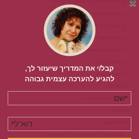
איך להרגיש טוב יותר | איך להעלות את מצב הרוח
איך להשיג איזון בחיים
איך להשתחרר ולהיות אדם חופשי
איך להתמודד עם דחיינות ועצלנות
איך לחשוב חיובי |איך לשחרר חשיבה שלילית
איך ליהנות מהחיים
קבל/י את המדריך שיעזור לך,
איך לנצל הזדמנויות
להגיע להערכה עצמית גבוהה​
ביטחון עצמי
דימוי עצמי והערכה עצמית
דמיון מודרך
הגשמה עצמית
הקורס במתנה לחיים מאושרים עם דימוי עצמי מנצח!