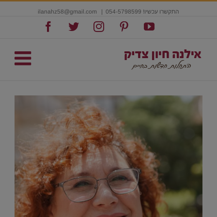
התקשרו עכשיו! 054-5798599
|
ilanahz58@gmail.com
Facebook
Twitter
Instagram
Pinterest
YouTube