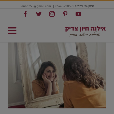
התקשרו עכשיו! 054-5798599
|
ilanahz58@gmail.com
Facebook
Twitter
Instagram
Pinterest
YouTube