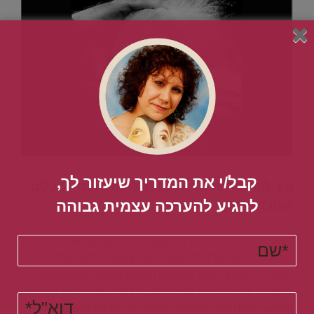
קבל/י את המדריך שיעזור לך,
איך להתגבר על חרדה וחוסר ביטחון עצמי- 5 כלים
להגיע להערכה עצמית גבוהה​
שעובדים חזק!
. איך להפיג מתח וחרדה ולחזק את הביטחון העצמי? . רבים
מתמודדים עם חרדות וחוסר ביטחון עצמי. וכשהחרדה
וחוסר הביטחון באים בעוצמה ובאופן ממושך הם פוגעים
בתפקוד ובאיכות חייו של האדם, הם מסבות לו כאב רב
ומונעות ממנו את המימוש העצמי, את חדוות האושר ואת