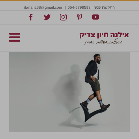
התקשרו עכשיו! 054-5798599
|
ilanahz58@gmail.com
Facebook
Twitter
Instagram
Pinterest
YouTube