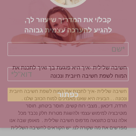
קבל/י את המדריך שיעזור לך,
להגיע להערכה עצמית גבוהה​
חשיבה שלילית -איך היא פוגעת בך ואיך לתכנת את
המוח לשפת חשיבה חיובית ונכונה
חשיבה שלילית -איך לתכנת את המוח לשפת חשיבה חיובית
ונכונה . . הבעיה היא שאנו מאמינים למוח הכוזב שלנו .
חרדה, דיכאון , מצבי רוח קשים, חוסר ביטחון, חוסר
מוטיבציה למימוש עצמי ולהשגת מטרות חלק נכבד מכל
אלה נגרם כתוצאה מדפוס חשיבה שלילית . מאופן שבה אנו
מפרשים את מה שקורה לנו. יש הקוראים לחשיבה השלילית