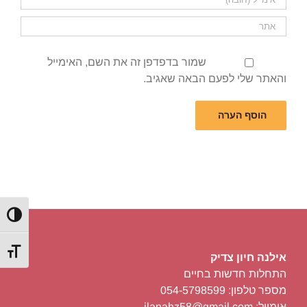
שמור בדפדפן זה את השם, האימייל
והאתר שלי לפעם הבאה שאגיב.
הפעל/כ
מתג גוד
אילנה חיון צדיק
התחלות חדשות בחיים
מספר טלפון: 054-5798599
אימייל: ilanahz58@gmail.com