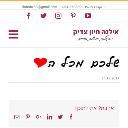
התקשרו עכשיו! 054-5798599
|
ilanahz58@gmail.com
Facebook
Twitter
Instagram
Pinterest
YouTube
24.12.2017
אהבת? את התוכן!
Email
Pinterest
Google+
Linkedin
Twitter
Facebook