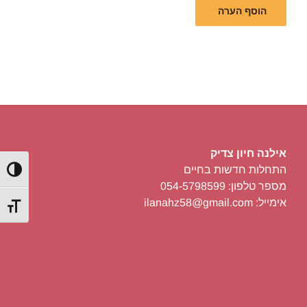
אילנה חיון צדיק
התחלות חדשות בחיים
הפעל/כ
מספר טלפון: 054-5798599
אימייל: ilanahz58@gmail.com
מתג גוד