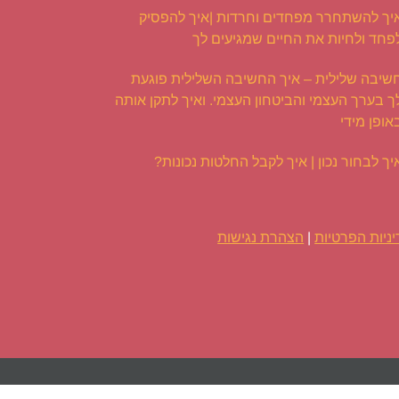
יך להשתחרר מפחדים וחרדות |איך להפסיק
פחד ולחיות את החיים שמגיעים לך
שיבה שלילית – איך החשיבה השלילית פוגעת
ך בערך העצמי והביטחון העצמי. ואיך לתקן אותה
אופן מידי
יך לבחור נכון | איך לקבל החלטות נכונות?
ניות הפרטיות
|
הצהרת נגישות
Facebook
Twitter
Instagram
Pinterest
YouTube