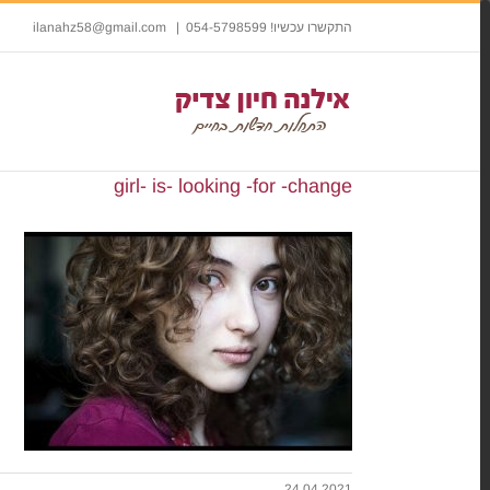
התקשרו עכשיו! 054-5798599
|
ilanahz58@gmail.com
girl- is- looking -for -change
24.04.2021