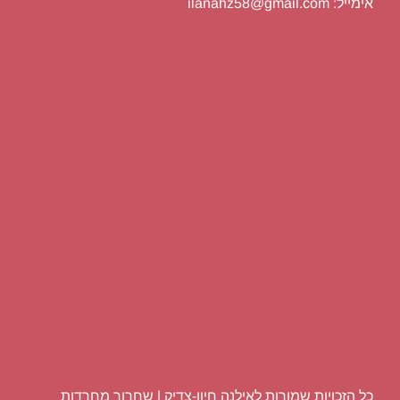
אימייל: ilanahz58@gmail.com
כל הזכויות שמורות לאילנה חיון-צדיק | שחרור מחרדות