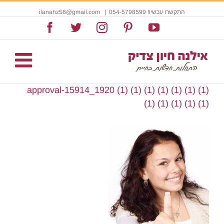
התקשרו עכשיו! 054-5798599
|
ilanahz58@gmail.com
Facebook
Twitter
Instagram
Pinterest
YouTube
approval-15914_1920 (1) (1) (1) (1) (1) (1) (1)
(1) (1) (1) (1) (1)