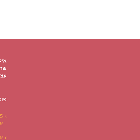
איל
שחר
עצמ
פוס
את
אי