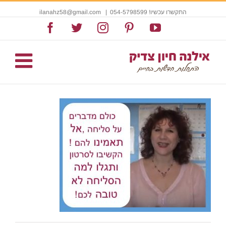
התקשרו עכשיו! 054-5798599
|
ilanahz58@gmail.com
Facebook
Twitter
Instagram
Pinterest
YouTube