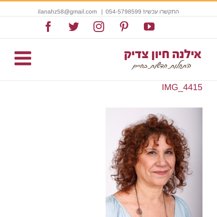
התקשרו עכשיו! 054-5798599
|
ilanahz58@gmail.com
Facebook
Twitter
Instagram
Pinterest
YouTube
IMG_4415