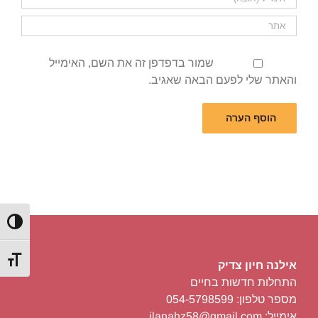
שמור בדפדפן זה את השם, האימייל
והאתר שלי לפעם הבאה שאגיב.
הפעל/כ
מתג גוד
אילנה חיון צדיק
התחלות חדשות בחיים
מספר טלפון: 054-5798599
אימייל: ilanahz58@gmail.com