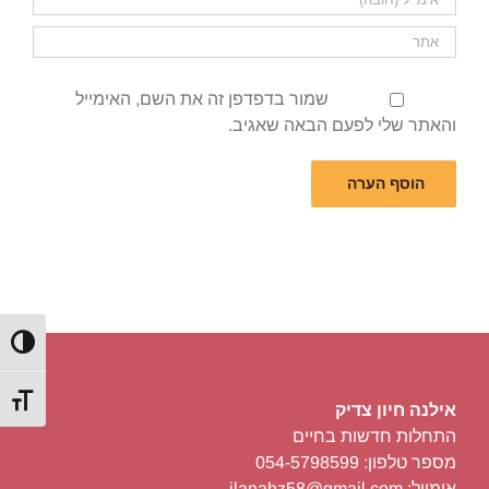
שמור בדפדפן זה את השם, האימייל
והאתר שלי לפעם הבאה שאגיב.
הפעל/כ
מתג גוד
אילנה חיון צדיק
התחלות חדשות בחיים
מספר טלפון: 054-5798599
אימייל: ilanahz58@gmail.com