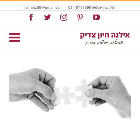
התקשרו עכשיו! 054-5798599
|
ilanahz58@gmail.com
Facebook
Twitter
Instagram
Pinterest
YouTube