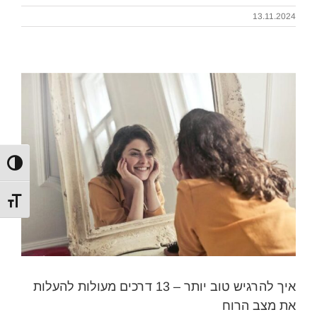
13.11.2024
הפעל/כ
מתג גוד
קבל/י את המדריך שיעזור לך,
איך להרגיש טוב יותר – 13 דרכים מעולות להעלות
להגיע להערכה עצמית גבוהה​
את מצב הרוח