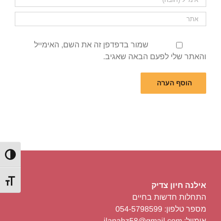
שמור בדפדפן זה את השם, האימייל
והאתר שלי לפעם הבאה שאגיב.
הפעל/כ
מתג גוד
אילנה חיון צדיק
התחלות חדשות בחיים
קבל/י את המדריך שיעזור לך,
מספר טלפון: 054-5798599
אימייל: ilanahz58@gmail.com