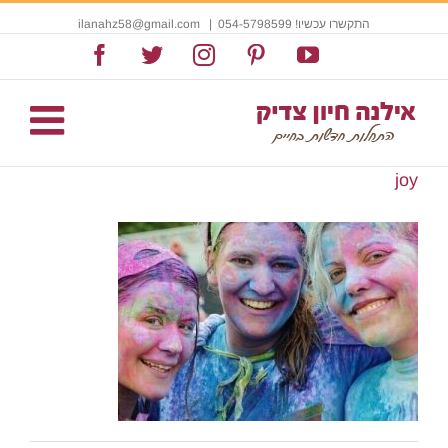
התקשרו עכשיו! 054-5798599
|
ilanahz58@gmail.com
Facebook
Twitter
Instagram
Pinterest
YouTube
joy