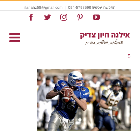
התקשרו עכשיו! 054-5798599
|
ilanahz58@gmail.com
Facebook
Twitter
Instagram
Pinterest
YouTube
5