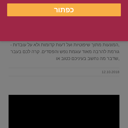
שיפוטיות איך היא הורסת לך את הביטחון העצמי?
טיפול בשיפוטיות
. שיפוטיות איך היא הורסת לך את הביטחון העצמי? טיפול
בשיפוטיות . אנשים שיפוטיים בד"כ שופטים מראש , בלי
לבדוק -מה נכון ומה לא נכון ,מה טוב ומה רע . החלטות כאלה
,המונעות מתוך שיפוטיות ועל דעות קדומות ולא על עובדות -
גורמת להרבה מאוד עוגמת נפש והפסדים. קרה לכם בעבר
,שדבר מה נחשב בעיניכם כטוב או
12.10.2018