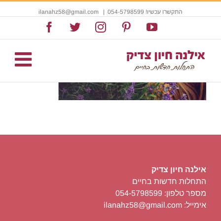
התקשרו עכשיו! 054-5798599
|
ilanahz58@gmail.com
Facebook
Twitter
Instagram
Pinterest
YouTube
אילנה חיון צדיק
התחלות חדשות בחיים
מספר טלפון: 054-5798599
אימייל: ilanahz58@gmail.com