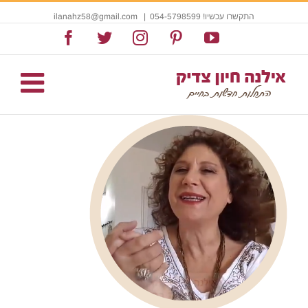
התקשרו עכשיו! 054-5798599
|
ilanahz58@gmail.com
Facebook
Twitter
Instagram
Pinterest
YouTube