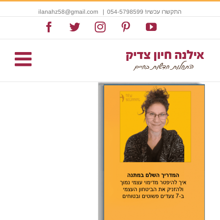
התקשרו עכשיו! 054-5798599
|
ilanahz58@gmail.com
Facebook
Twitter
Instagram
Pinterest
YouTube