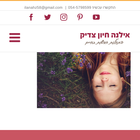
התקשרו עכשיו! 054-5798599
|
ilanahz58@gmail.com
Facebook
Twitter
Instagram
Pinterest
YouTube