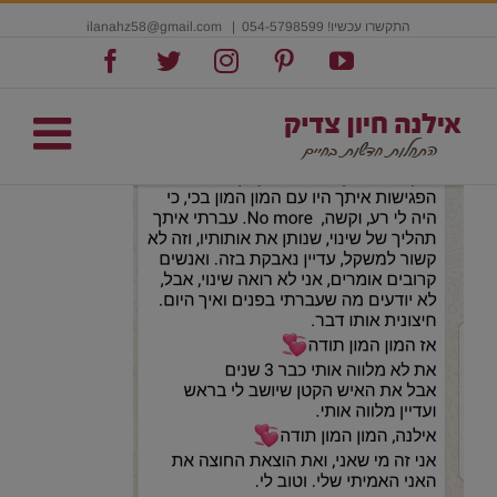
התקשרו עכשיו! 054-5798599
|
ilanahz58@gmail.com
Facebook
Twitter
Instagram
Pinterest
YouTube