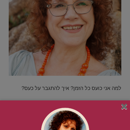
למה אני כועס כל הזמן? איך להתגבר על כעס?
למה אני כועס כל הזמן? איך להתגבר על כעס? . אני עובדת
עם מטופלים ,הנמצאים בתהליך שינוי וכחלק מהטיפול שלי
אני משלבת את הכלים היצירתיים ( זה יכול להיות סיפור
,אומנויות ,משחק, דמיון ודימויים , טקסים ועוד), אשר