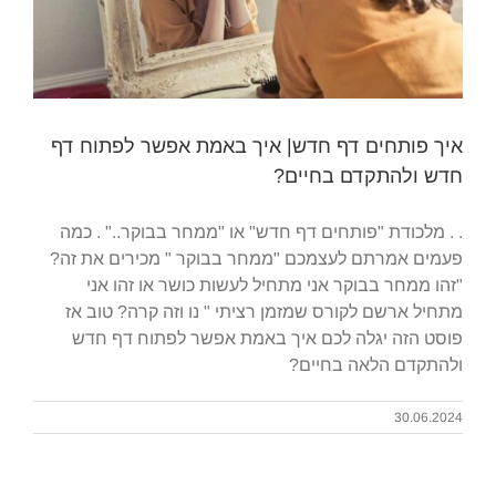
קבל/י את המדריך שיעזור לך,
איך פותחים דף חדש| איך באמת אפשר לפתוח דף
להגיע להערכה עצמית גבוהה​
חדש ולהתקדם בחיים?
. . מלכודת "פותחים דף חדש" או "ממחר בבוקר.." . כמה
פעמים אמרתם לעצמכם "ממחר בבוקר " מכירים את זה?
"זהו ממחר בבוקר אני מתחיל לעשות כושר או זהו אני
מתחיל ארשם לקורס שמזמן רציתי " נו וזה קרה? טוב אז
פוסט הזה יגלה לכם איך באמת אפשר לפתוח דף חדש
ולהתקדם הלאה בחיים?
30.06.2024