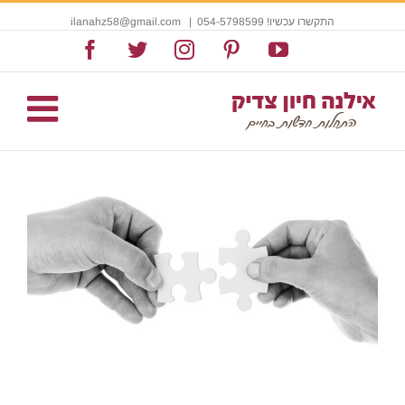
התקשרו עכשיו! 054-5798599
|
ilanahz58@gmail.com
Facebook
Twitter
Instagram
Pinterest
YouTube